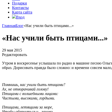
Подарки
Контакты
Карта сайта
Вход
Главная
Блог
«Нас учили быть птицами...»
«Нас учили быть птицами...»
29 мая 2015
Редактировать
Утром в воскресенье услышала по радио в машине песню Ольги К
образ. Дорисовать правда было сложно: и времени совсем мало, и
Помнишь, нас учили быть птицами?
Ах, не отворачивай голову!
Птицами с волшебными лицами:
Чистыми, высокими, гордыми.
Птицами, летящими за море,
Чтобы обернуться и - заново.